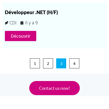
Développeur .NET (H/F)
CDI
Il y a
9
Découvrir
1
2
3
4
Contact us now!