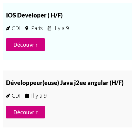
IOS Developer ( H/F)
CDI
Paris
Il y a
9
Découvrir
Développeur(euse) Java j2ee angular (H/F)
CDI
Il y a
9
Découvrir